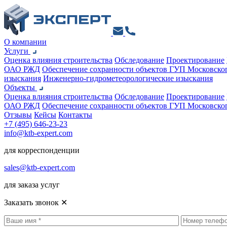
О компании
Услуги
Оценка влияния строительства
Обследование
Проектирование
ОАО РЖД
Обеспечение сохранности объектов ГУП Московско
изыскания
Инженерно-гидрометеорологические изыскания
Объекты
Оценка влияния строительства
Обследование
Проектирование
ОАО РЖД
Обеспечение сохранности объектов ГУП Московско
Отзывы
Кейсы
Контакты
+7 (495) 646-23-23
info@ktb-expert.com
для корреспонденции
sales@ktb-expert.com
для заказа услуг
Заказать звонок
✕